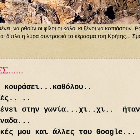
ει, να ρθούν οι φίλοι οι καλοί κι ξένοι να κοπιάσουν. Ρ
και δίπλα η λύρα συντροφιά το κέρασμα τση Κρήτης... Σμα
.....
 κουράσει...καθόλου..
ές.. ..
μένει στην γωνία...χι..χι.. ήταν
ναδα...
κές μου και άλλες του Google...