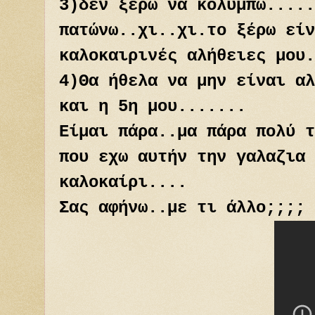
3)δεν ξέρω να κολυμπώ.....
πατώνω..χι..χι.το ξέρω είν
καλοκαιρινές αλήθειες μου.
4)Θα ήθελα να μην είναι αλ
και η 5η μου.......
Είμαι πάρα..μα πάρα πολύ τ
που εχω αυτήν την γαλαζια 
καλοκαίρι....
Σας αφήνω..με τι άλλο;;;;