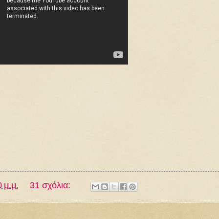
 μ.μ.
31 σχόλια: